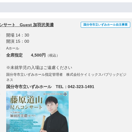
サート Guest 加羽沢美濃
国分寺市立いずみホール自主事業
：
開場 14：30
開演 15：00
：
Aホール
：
全席指定 4,500円
（税込）
※未就学児の入場はご遠慮ください
：
国分寺市立いずみホール指定管理者 株式会社ケイミックスパブリックビジ
ネス
：
国分寺市立いずみホール TEL：042-323-1491
：