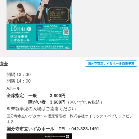
演会
国分寺市立いずみホール自主事業
：
開場 13：30
開演 14：00
：
Aホール
：
全席指定 一般 3,800円
障がい者 3,600円
（※いずれも税込）
※未就学児の入場はご遠慮ください
：
国分寺市立いずみホール指定管理者 株式会社ケイミックスパブリックビジ
ネス
：
国分寺市立いずみホール TEL：042-323-1491
：