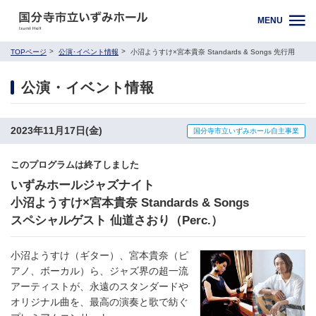
MENU
TOPページ
公演･イベント情報
小沼ようすけ×宮本貴奈 Standards & Songs 先行用
公演・イベント情報
2023年11月17日(金)
国分寺市立いずみホール自主事業
このプログラムは終了しました
いずみホールジャズナイト
小沼ようすけ×宮本貴奈 Standards & Songs
スペシャルゲスト 仙道さおり（Perc.）
小沼ようすけ（ギター）、宮本貴奈（ピ
アノ、ボーカル）ら、ジャズ界の超一流
アーティストが、永遠のスタンダードや
オリジナル曲を、最高の演奏と歌で紡ぐ