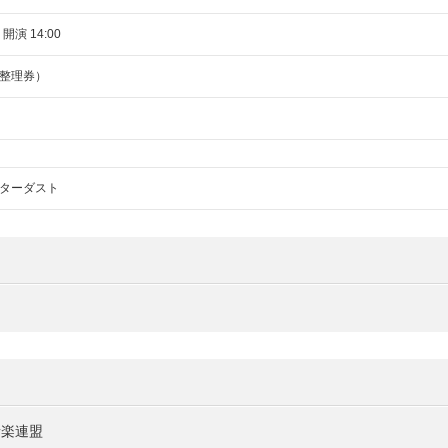
 開演 14:00
整理券）
ターダスト
音楽連盟