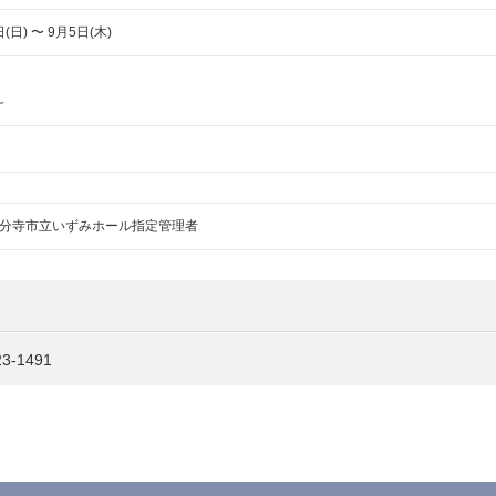
(日) 〜 9月5日(木)
0
～
分寺市立いずみホール指定管理者
-1491