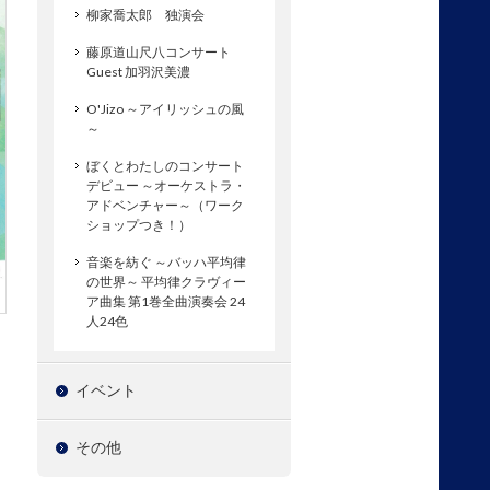
柳家喬太郎 独演会
藤原道山尺八コンサート
Guest 加羽沢美濃
O'Jizo ～アイリッシュの風
～
ぼくとわたしのコンサート
デビュー ～オーケストラ・
アドベンチャー～（ワーク
ショップつき！）
音楽を紡ぐ ～バッハ平均律
の世界～ 平均律クラヴィー
ア曲集 第1巻全曲演奏会 24
人24色
イベント
その他