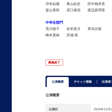
沖本結都 奥山結史 田中柚禾里
畠山美咲 原口穂花 渡辺真理亜
中学生部門
荒川穂子
岩本亜月
斉木詩菜
橋本菜緒
宮城 椛
募集終了
公演概要
チケット情報
出演者
公演概要
公演日
2024年12月1