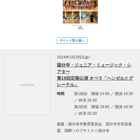
チケット取り扱い
2024年3月29日(金)
国分寺・ジュニア・ミュージック・シ
アター
第19回定期公演 オペラ「ヘンゼルとグ
レーテル」
時間
第1回目 開場 14:00 ／ 開演 14:30
／ 終演 16:30
第2回目 開場 18:00 ／ 開演 18:30
／ 終演 20:30
後援：国分寺市教育委員会、国分寺市音楽連
盟、国際ソロプチミスト国分寺