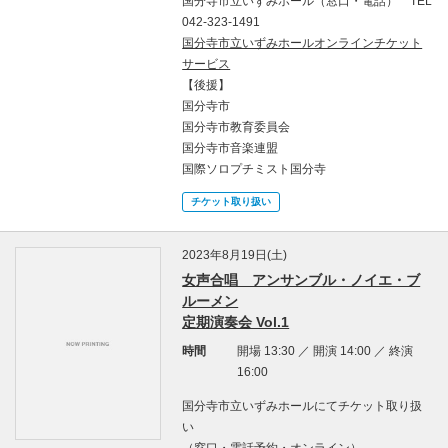
国分寺市立いずみホール（窓口・電話） TEL
042-323-1491
国分寺市立いずみホールオンラインチケット
サービス
【後援】
国分寺市
国分寺市教育委員会
国分寺市音楽連盟
国際ソロプチミスト国分寺
チケット取り扱い
2023年8月19日(土)
女声合唱 アンサンブル・ノイエ・ブ
ルーメン
定期演奏会 Vol.1
時間
開場 13:30 ／ 開演 14:00 ／ 終演
16:00
国分寺市立いずみホールにてチケット取り扱
い