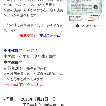
うものではなく、“みらい”を見据えて、
今後の演奏に対する期待や心に響く演奏
かどうかを重視します。
下記の通り募集要項に則り、参加者を募
PDFダウンロード
集します。
（
募集要項
）（
申込フォーム
）
◆
開催部門
ピアノ
小学生（小学５・６年生）部門
中学生部門
定員各20名
※先着申込順
※各部門定員に達した場合は期間内であ
っても募集
を締め切ります。
※小学生部門は締切ました
●予選
2025年 9月21日（日）
国分寺市立いずみホール