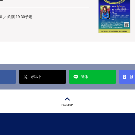
～
00 ／ 終演 19:30予定
ポスト
送る
は